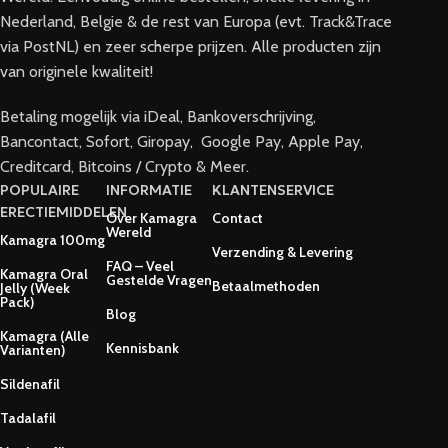
Nederland, Belgie & de rest van Europa (evt. Track&Trace
via PostNL) en zeer scherpe prijzen. Alle producten zijn
van originele kwaliteit!
Betaling mogelijk via iDeal, Bankoverschrijving,
Bancontact, Sofort, Giropay, Google Pay, Apple Pay,
Creditcard, Bitcoins / Crypto & Meer.
POPULAIRE
INFORMATIE
KLANTENSERVICE
ERECTIEMIDDELEN
Over Kamagra
Contact
Wereld
Kamagra 100mg
Verzending & Levering
FAQ – Veel
Kamagra Oral
Gestelde Vragen
Betaalmethoden
Jelly (Week
Pack)
Blog
Kamagra (Alle
Kennisbank
Varianten)
Sildenafil
Tadalafil