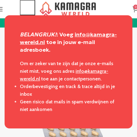
0
10% discount, use promo code: WDPILLS23
Home
Tadalafil
BELANGRIJK!
: Voeg
info@kamagra-
wereld.nl
toe in jouw e-mail
adresboek.
Om er zeker van te zijn dat je onze e-mails
niet mist, voeg ons adres
info@kamagra-
wereld.nl
toe aan je contactpersonen.
Orderbevestiging en track & trace altijd in je
inbox
Geen risico dat mails in spam verdwijnen of
niet aankomen